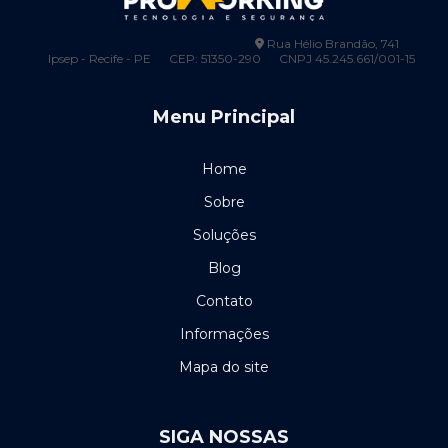
0800-444-1300
(81) 99248-6753
Catraca para condomínio
comercial@proworkingseg.com.br
Rua Hélio Brandão, 741
Ipsep - Recife - PE
CEP: 51350-290
CNPJ 45.245.661/001-15
Cerca elétrica 100 metros
Menu Principal
Cerca elétrica 200 metros
Cerca eletrica pernambuco
Home
Cerca elétrica preço por metro
Sobre
Soluções
Cerca elétrica em recife
Blog
Certificação de cabeamento estruturado
Contato
Certificação de cabos de rede
Informações
Mapa do site
Certificação de fibra óptica
Certificação de pontos de rede
SIGA NOSSAS