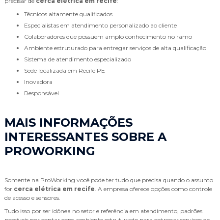
precisar de
cerca elétrica em recife
:
técnicos altamente qualificados
especialistas em atendimento personalizado ao cliente
colaboradores que possuem amplo conhecimento no ramo
ambiente estruturado para entregar serviços de alta qualificação
sistema de atendimento especializado
sede localizada em Recife PE
inovadora
responsável
MAIS INFORMAÇÕES
INTERESSANTES SOBRE A
PROWORKING
Somente na ProWorking você pode ter tudo que precisa quando o assunto
for
cerca elétrica em recife
. A empresa oferece opções como controle
de acesso e sensores.
Tudo isso por ser idônea no setor e referência em atendimento, padrões
possíveis por contar com ambiente estruturado para entregar serviços de