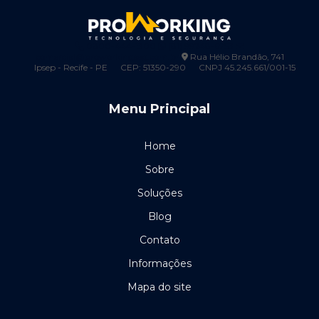
Catraca biométrica control id
0800-444-1300
(81) 99248-6753
Catraca para condomínio
comercial@proworkingseg.com.br
Rua Hélio Brandão, 741
Ipsep - Recife - PE
CEP: 51350-290
CNPJ 45.245.661/001-15
Cerca elétrica 100 metros
Menu Principal
Cerca elétrica 200 metros
Cerca eletrica pernambuco
Home
Cerca elétrica preço por metro
Sobre
Soluções
Cerca elétrica em recife
Blog
Certificação de cabeamento estruturado
Contato
Certificação de cabos de rede
Informações
Mapa do site
Certificação de fibra óptica
Certificação de pontos de rede