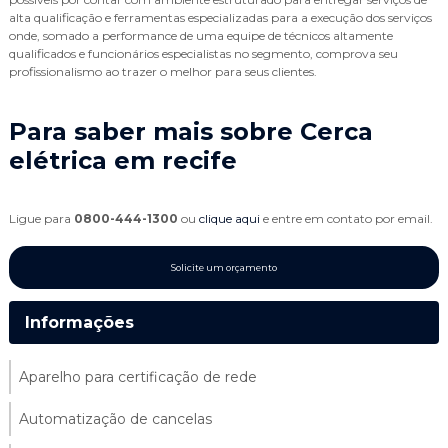
alta qualificação e ferramentas especializadas para a execução dos serviços
onde, somado a performance de uma equipe de técnicos altamente
qualificados e funcionários especialistas no segmento, comprova seu
profissionalismo ao trazer o melhor para seus clientes.
Para saber mais sobre Cerca
elétrica em recife
Ligue para
0800-444-1300
ou
clique aqui
e entre em contato por email.
Solicite um orçamento
Informações
Aparelho para certificação de rede
Automatização de cancelas