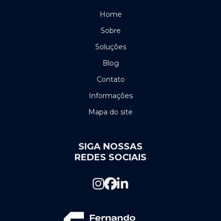
Home
Manutenção de cancelas automáticas
Sobre
Manutenção de catraca em recife
Soluções
Manutencao de cerca elétrica
Blog
Contato
Manutenção controle de acesso
Informações
Monitoramento de rede
Mapa do site
Montagem de rack cftv pernambuco
Montagem de rack cftv recife
SIGA NOSSAS
REDES SOCIAIS
Montagem de rack de rede em recife
Montagem de rack servidor recife
Montagem de rack de telecom