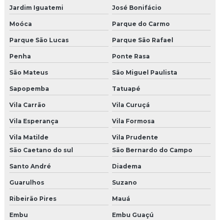
Jardim Iguatemi
José Bonifácio
Fusão de fibra óptica pernambuco
Moóca
Parque do Carmo
Fusão de fibra óptica preço
Parque São Lucas
Parque São Rafael
Penha
Ponte Rasa
Fusão de fibra óptica recife
São Mateus
São Miguel Paulista
Identificação facial
Sapopemba
Tatuapé
Implantação de fibras ópticas
Vila Carrão
Vila Curuçá
Vila Esperança
Vila Formosa
Implantação de rede estruturada
Vila Matilde
Vila Prudente
Implantação de rede GPON
São Caetano do sul
São Bernardo do Campo
Infraestrutura de rede cabeada
Santo André
Diadema
Guarulhos
Suzano
Infraestrutura de rede e cabeamento estruturado
Ribeirão Pires
Mauá
Infraestrutura de rede cabos
Embu
Embu Guaçú