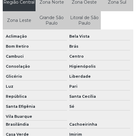
Região Central
Zona Norte
Zona Oeste
Zona Sul
Comprar sistema de câmeras de segurança
Grande São
Litoral de São
Zona Leste
Concertina para condomínio
Paulo
Paulo
Concertina em recife
Aclimação
Bela Vista
Configuração OLT GPON
Bom Retiro
Brás
Cambuci
Centro
Configuração ONU GPON
Consolação
Higienópolis
Configuração de roteamento em Switch
Glicério
Liberdade
Configuração de Switch gerenciável
Luz
Pari
República
Santa Cecília
Controle de acesso condominial intelbras
Santa Efigênia
Sé
Controle de acesso condominio
Vila Buarque
Controle de acesso control id
Brasilândia
Cachoeirinha
Casa Verde
Imirim
Controle de acesso hikvision