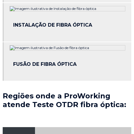
Cerca elétrica preço por metro
Cerca elétrica em recife
INSTALAÇÃO DE FIBRA ÓPTICA
Certificação de cabeamento estruturado
Certificação de cabos de rede
Certificação de fibra óptica
FUSÃO DE FIBRA ÓPTICA
Certificação de pontos de rede
Certificação de rede estruturada
Certificação de rede estruturada preço
Regiões onde a ProWorking
atende Teste OTDR fibra óptica:
Certificação de rede nordeste
Certificação de redes
Cftv segurança