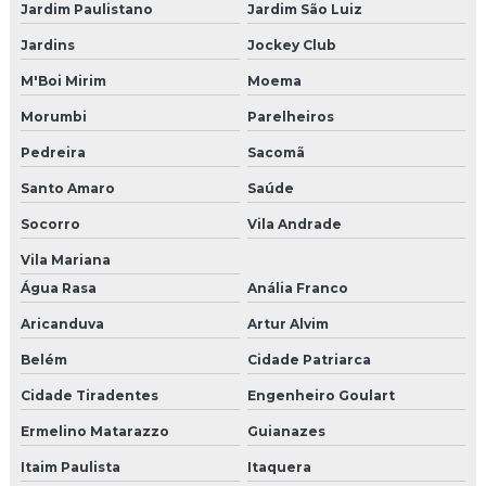
Jardim Paulistano
Jardim São Luiz
Empresas de cancelas automáticas
Jardins
Jockey Club
Empresas de instalação de câmeras
M'Boi Mirim
Moema
Morumbi
Parelheiros
Fluke certificação de rede preço
Pedreira
Sacomã
Fluke para certificar redes
Santo Amaro
Saúde
Fluke para certificar redes nordeste
Socorro
Vila Andrade
Fluke para certificar redes pernambuco
Vila Mariana
Água Rasa
Anália Franco
Fluke para certificar redes em recife
Aricanduva
Artur Alvim
Fornecedor cftv
Belém
Cidade Patriarca
Fornecedor portaria autônoma
Cidade Tiradentes
Engenheiro Goulart
Ermelino Matarazzo
Guianazes
Fusão de fibra óptica
Itaim Paulista
Itaquera
Fusão de fibra óptica nordeste