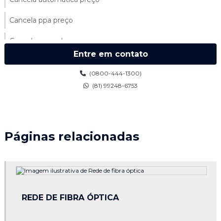
Cancela ppa preço
Cancela ppa valor
Entre em contato
Cancelas automáticas para condomínios
(0800-444-1300)
Cancelas ppa
(81) 99248-6753
Catraca de acesso preço
Catraca biométrica control id
Páginas relacionadas
Catraca para condomínio
Cerca elétrica 100 metros
Cerca elétrica 200 metros
REDE DE FIBRA ÓPTICA
Cerca eletrica pernambuco