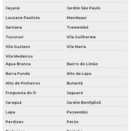
Jaçanã
Jardim São Paulo
Controle de acesso em pernambuco
Lauzane Paulista
Mandaqui
Empresa de alarme
Santana
Tremembé
Empresa de cabeamento estruturado
Tucuruvi
Vila Guilherme
Vila Gustavo
Vila Maria
Empresa de câmeras e alarmes
Vila Medeiros
Empresa de catraca eletrônica
Água Branca
Bairro do Limão
Empresa cftv
Barra Funda
Alto da Lapa
Alto de Pinheiros
Butantã
Empresa cftv hikvision
Freguesia do Ó
Jaguaré
Empresa de cftv em pernambuco
Jaraguá
Jardim Bonfiglioli
Empresa de cftv em recife
Lapa
Pacaembú
Perdizes
Perús
Empresa de controle de acesso