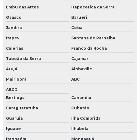
Instalação de câmeras e alarmes
Embu das Artes
Itapecerica da Serra
Instalação de catraca em recife
Osasco
Barueri
Jandira
Cotia
Instalação de cerca elétrica preço
Itapevi
Santana de Parnaíba
Instalação cftv intelbras
Caierias
Franco da Rocha
Instalação cftv preço
Taboão da Serra
Cajamar
Arujá
Alphaville
Instalação cftv em recife
Mairiporã
ABC
Instalação de circuito de câmeras
ABCD
Instalação de concertina em recife
Bertioga
Cananéia
Caraguatatuba
Cubatão
Instalação de controle de acesso
Guarujá
Ilha Comprida
Instalação de fibra óptica
Iguape
Ilhabela
Instalação de firewall corporativo
Itanhaém
Mongaguá