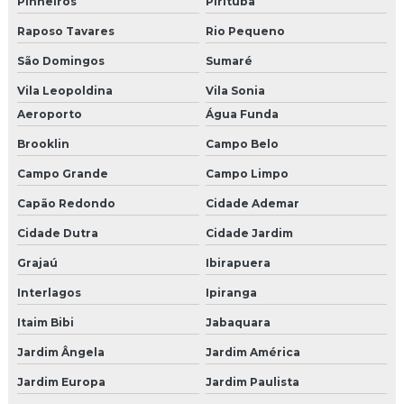
Pinheiros
Pirituba
Empresa especializada em infraestrutura de rede
Raposo Tavares
Rio Pequeno
Empresa de infraestrutura de rede
São Domingos
Sumaré
Empresa de instalação de câmeras e alarmes
Vila Leopoldina
Vila Sonia
Aeroporto
Água Funda
Empresa de instalação de câmeras de segurança
Brooklin
Campo Belo
Empresa de instalação de cerca elétrica
Campo Grande
Campo Limpo
Empresa de instalação de cftv
Capão Redondo
Cidade Ademar
Cidade Dutra
Cidade Jardim
Empresa de instalação de concertina
Grajaú
Ibirapuera
Empresa de portaria autônoma
Interlagos
Ipiranga
Empresa que faz fusão de fibra ótica
Itaim Bibi
Jabaquara
Empresa segurança cftv
Jardim Ângela
Jardim América
Jardim Europa
Jardim Paulista
Empresa de sistema de câmeras em recife