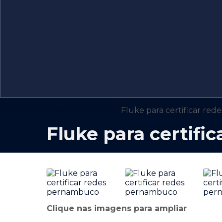
Home
Informações
Fluke para certificar re
Fluke para certif
Clique nas imagens para ampliar