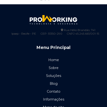
Catraca de acesso preço
Catraca biométrica control id
0800-444-1300
(81) 99248-6753
Catraca para condomínio
comercial@proworkingseg.com.br
Rua Hélio Brandão, 741
Ipsep - Recife - PE
CEP: 51350-290
CNPJ 45.245.661/001-15
Cerca elétrica 100 metros
Menu Principal
Cerca elétrica 200 metros
Cerca eletrica pernambuco
Home
Cerca elétrica preço por metro
Sobre
Soluções
Cerca elétrica em recife
Blog
Certificação de cabeamento estruturado
Contato
Certificação de cabos de rede
Informações