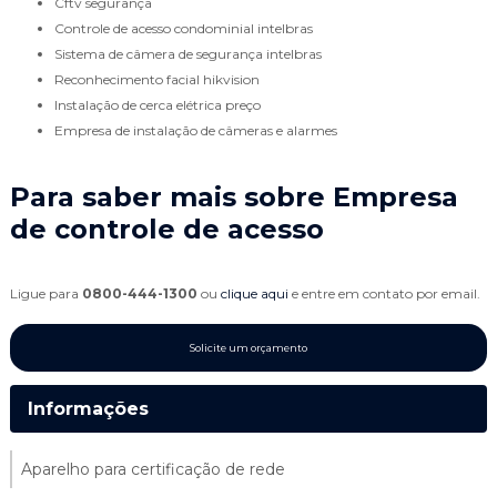
cftv segurança
controle de acesso condominial intelbras
sistema de câmera de segurança intelbras
reconhecimento facial hikvision
instalação de cerca elétrica preço
empresa de instalação de câmeras e alarmes
Para saber mais sobre Empresa
de controle de acesso
Ligue para
0800-444-1300
ou
clique aqui
e entre em contato por email.
Solicite um orçamento
Informações
Aparelho para certificação de rede