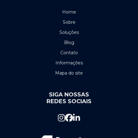
Cerca eletrica pernambuco
Home
Cerca elétrica preço por metro
Sobre
Soluções
Cerca elétrica em recife
Blog
Certificação de cabeamento estruturado
Contato
Certificação de cabos de rede
Informações
Mapa do site
Certificação de fibra óptica
Certificação de pontos de rede
SIGA NOSSAS
Certificação de rede estruturada
REDES SOCIAIS
Certificação de rede estruturada preço
Certificação de rede nordeste