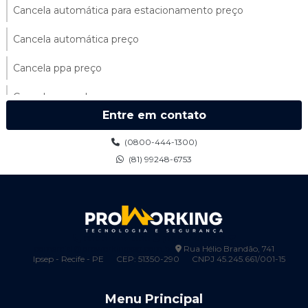
Cancela automática para estacionamento preço
Cancela automática preço
Cancela ppa preço
Cancela ppa valor
Entre em contato
Cancelas automáticas para condomínios
(0800-444-1300)
Cancelas ppa
(81) 99248-6753
Catraca de acesso preço
Catraca biométrica control id
0800-444-1300
(81) 99248-6753
Catraca para condomínio
comercial@proworkingseg.com.br
Rua Hélio Brandão, 741
Ipsep - Recife - PE
CEP: 51350-290
CNPJ 45.245.661/001-15
Cerca elétrica 100 metros
Menu Principal
Cerca elétrica 200 metros