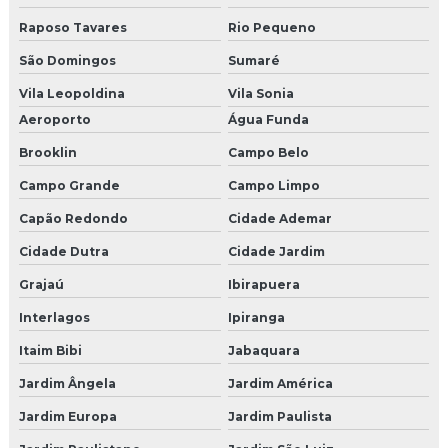
Empresa de infraestrutura de rede
Raposo Tavares
Rio Pequeno
Empresa de instalação de câmeras e alarmes
São Domingos
Sumaré
Vila Leopoldina
Vila Sonia
Empresa de instalação de câmeras de segurança
Aeroporto
Água Funda
Empresa de instalação de cerca elétrica
Brooklin
Campo Belo
Empresa de instalação de cftv
Campo Grande
Campo Limpo
Capão Redondo
Cidade Ademar
Empresa de instalação de concertina
Cidade Dutra
Cidade Jardim
Empresa de portaria autônoma
Grajaú
Ibirapuera
Empresa que faz fusão de fibra ótica
Interlagos
Ipiranga
Itaim Bibi
Jabaquara
Empresa segurança cftv
Jardim Ângela
Jardim América
Empresa de sistema de câmeras em recife
Jardim Europa
Jardim Paulista
Empresas de cancelas automáticas