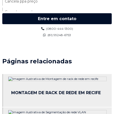
Cancela ppa preço
Cancela ppa valor
Entre em contato
Cancelas automáticas para condomínios
(0800-444-1300)
Cancelas ppa
(81) 99248-6753
Catraca de acesso preço
Catraca biométrica control id
Páginas relacionadas
Catraca para condomínio
Cerca elétrica 100 metros
Cerca elétrica 200 metros
MONTAGEM DE RACK DE REDE EM RECIFE
Cerca eletrica pernambuco
Cerca elétrica preço por metro