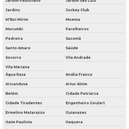
Jardim Paulistano
Jardim São Luiz
Empresas de instalação de câmeras
Jardins
Jockey Club
M'Boi Mirim
Moema
Fluke certificação de rede preço
Morumbi
Parelheiros
Fluke para certificar redes
Pedreira
Sacomã
Fluke para certificar redes nordeste
Santo Amaro
Saúde
Fluke para certificar redes pernambuco
Socorro
Vila Andrade
Vila Mariana
Fluke para certificar redes em recife
Água Rasa
Anália Franco
Fornecedor cftv
Aricanduva
Artur Alvim
Belém
Cidade Patriarca
Fornecedor portaria autônoma
Cidade Tiradentes
Engenheiro Goulart
Fusão de fibra óptica
Ermelino Matarazzo
Guianazes
Fusão de fibra óptica nordeste
Itaim Paulista
Itaquera