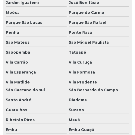
Fusão de fibra óptica pernambuco
Jardim Iguatemi
José Bonifácio
Moóca
Parque do Carmo
Fusão de fibra óptica preço
Parque São Lucas
Parque São Rafael
Fusão de fibra óptica recife
Penha
Ponte Rasa
Identificação facial
São Mateus
São Miguel Paulista
Implantação de fibras ópticas
Sapopemba
Tatuapé
Vila Carrão
Vila Curuçá
Implantação de rede estruturada
Vila Esperança
Vila Formosa
Implantação de rede GPON
Vila Matilde
Vila Prudente
Infraestrutura de rede cabeada
São Caetano do sul
São Bernardo do Campo
Santo André
Diadema
Infraestrutura de rede e cabeamento estruturado
Guarulhos
Suzano
Infraestrutura de rede cabos
Ribeirão Pires
Mauá
Instalação de câmeras e alarmes
Embu
Embu Guaçú