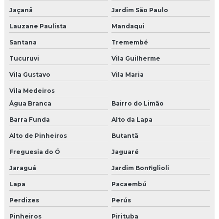
Controle de acesso em pernambuco
Jaçanã
Jardim São Paulo
Empresa de alarme
Lauzane Paulista
Mandaqui
Santana
Tremembé
Empresa de cabeamento estruturado
Tucuruvi
Vila Guilherme
Empresa de câmeras e alarmes
Vila Gustavo
Vila Maria
Empresa de catraca eletrônica
Vila Medeiros
Água Branca
Bairro do Limão
Empresa cftv
Barra Funda
Alto da Lapa
Empresa cftv hikvision
Alto de Pinheiros
Butantã
Empresa de cftv em pernambuco
Freguesia do Ó
Jaguaré
Empresa de cftv em recife
Jaraguá
Jardim Bonfiglioli
Lapa
Pacaembú
Empresa de controle de acesso
Perdizes
Perús
Empresa especializada em infraestrutura de rede
Pinheiros
Pirituba