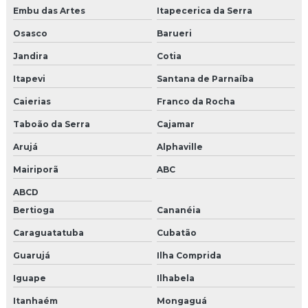
Embu das Artes
Itapecerica da Serra
Instalação de catraca em recife
Osasco
Barueri
Instalação de cerca elétrica preço
Jandira
Cotia
Instalação cftv intelbras
Itapevi
Santana de Parnaíba
Instalação cftv preço
Caierias
Franco da Rocha
Taboão da Serra
Cajamar
Instalação cftv em recife
Arujá
Alphaville
Instalação de circuito de câmeras
Mairiporã
ABC
Instalação de concertina em recife
ABCD
Bertioga
Cananéia
Instalação de controle de acesso
Caraguatatuba
Cubatão
Instalação de fibra óptica
Guarujá
Ilha Comprida
Instalação de firewall corporativo
Iguape
Ilhabela
Instalação de infraestrutura de redes
Itanhaém
Mongaguá