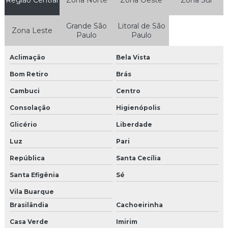
Concertina para condomínio
Grande São
Litoral de São
Zona Leste
Paulo
Paulo
Concertina em recife
Aclimação
Bela Vista
Configuração OLT GPON
Bom Retiro
Brás
Configuração ONU GPON
Cambuci
Centro
Configuração de roteamento em Switch
Consolação
Higienópolis
Configuração de Switch gerenciável
Glicério
Liberdade
Luz
Pari
Controle de acesso condominial intelbras
República
Santa Cecília
Controle de acesso condominio
Santa Efigênia
Sé
Controle de acesso control id
Vila Buarque
Brasilândia
Cachoeirinha
Controle de acesso hikvision
Casa Verde
Imirim