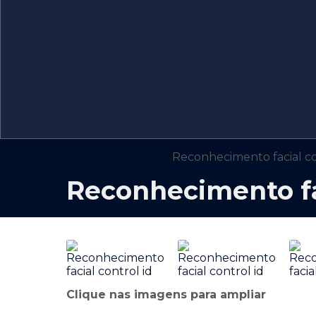
Home
Informações
Reconhecimento facial co
Reconhecimento fac
Clique nas imagens para ampliar