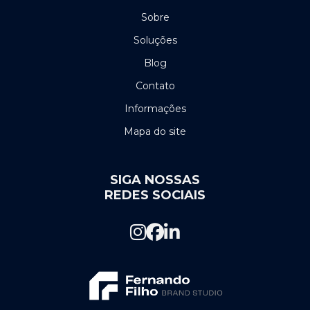
Cerca elétrica preço por metro
Sobre
Soluções
Cerca elétrica em recife
Blog
Certificação de cabeamento estruturado
Contato
Certificação de cabos de rede
Informações
Mapa do site
Certificação de fibra óptica
Certificação de pontos de rede
SIGA NOSSAS
Certificação de rede estruturada
REDES SOCIAIS
Certificação de rede estruturada preço
Certificação de rede nordeste
Certificação de redes
Cftv segurança