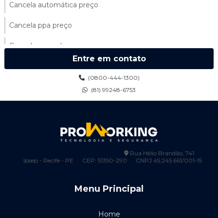
Cancela automática preço
Cancela ppa preço
Cancela ppa valor
Entre em contato
Cancelas automáticas para condomínios
(0800-444-1300)
Cancelas ppa
(81) 99248-6753
Catraca de acesso preço
Catraca biométrica control id
0800-444-1300
(81) 99248-6753
Catraca para condomínio
comercial@proworkingseg.com.br
Rua Hélio Brandão, 741
Ipsep - Recife - PE
CEP: 51350-290
CNPJ 45.245.661/001-15
Cerca elétrica 100 metros
Menu Principal
Cerca elétrica 200 metros
Cerca eletrica pernambuco
Home